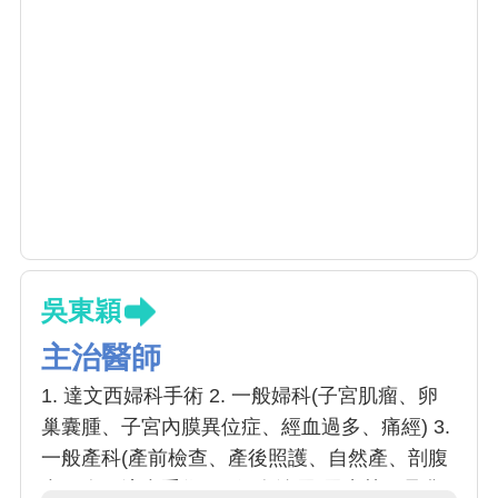
吳東穎
主治醫師
1. 達文西婦科手術 2. 一般婦科(子宮肌瘤、卵
巢囊腫、子宮內膜異位症、經血過多、痛經) 3.
一般產科(產前檢查、產後照護、自然產、剖腹
產、人工流產手術) 4. 婦女泌尿(尿失禁、骨盆