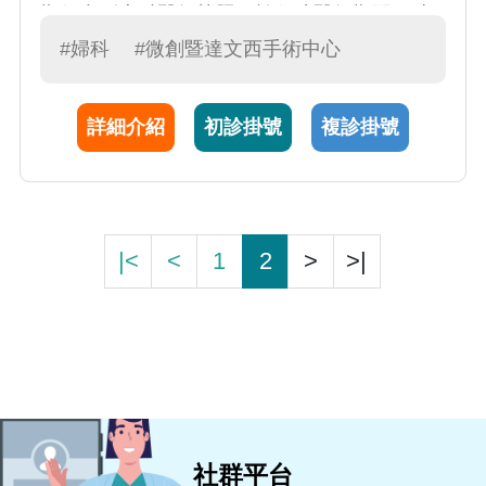
期得拿到專科醫師執照。於住院醫師期間同時
也得到最佳住院醫師，教學住院醫師等殊榮，
#婦科
#微創暨達文西手術中心
其表現優異有目共睹。個性待人親切，視病猶
親，為人開朗，樂於分享相關醫療專業以及衛
詳細介紹
初診掛號
複診掛號
教資訊等。
|<
<
1
2
>
>|
社群平台