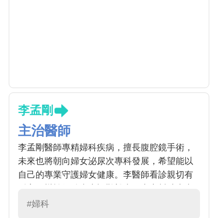
李孟剛
主治醫師
李孟剛醫師專精婦科疾病，擅長腹腔鏡手術，
未來也將朝向婦女泌尿次專科發展，希望能以
自己的專業守護婦女健康。李醫師看診親切有
耐心，樂於傾聽病患疑難雜症，盡力幫助患者
解決婦產相關問題，是年輕又值得信任的好醫
#婦科
師。