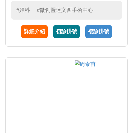
癌症研究學會(AACR)會員, 國際婦癌醫學會
(IGCS)會員及亞洲婦癌研究團體(AGOG)理事,
#婦科
#微創暨達文西手術中心
享譽國內外。 擅長主治項目: (1)婦癌(包括子宮
頸癌,子宮內膜癌及卵巢癌)之診斷,根除性/減積/
詳細介紹
初診掛號
複診掛號
分期手術及化學治療(或合併放射線治療), 細胞
免疫治療, (2)內視鏡(包括陰道鏡,子宮鏡及腹腔
鏡)之檢查診斷及手術治療, (3)一般婦科腫瘤之
診斷治療, (4)月經失調不適診治, (5)更年期障礙
調養