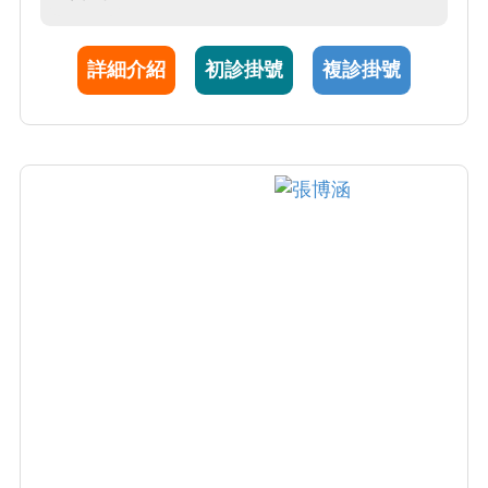
來，呂羽婷醫師將持續在生殖醫學領域深耕，
結合臨床經驗與新興技術，提供溫暖、專業且
詳細介紹
初診掛號
複診掛號
全方位的醫療服務，陪伴女性安心度過人生的
重要時刻。