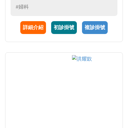
腔脫垂) 5. 婦科手術、微創腹腔鏡手術、子宮鏡
#婦科
手術 6. 賀爾蒙失調(月經異常、更年期照護) 7.
抹片異常、陰道鏡檢查、子宮鏡檢查 8. 反覆性
詳細介紹
初診掛號
複診掛號
陰道炎、更年期萎縮性陰道炎、陰道雷射治療