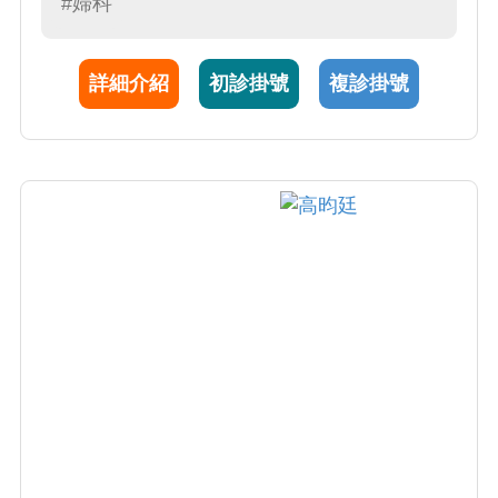
#婦科
個案的困擾提出專業評估和諮詢，不遺餘力治
療患者的不適，提供全方位的醫療照護。
詳細介紹
初診掛號
複診掛號