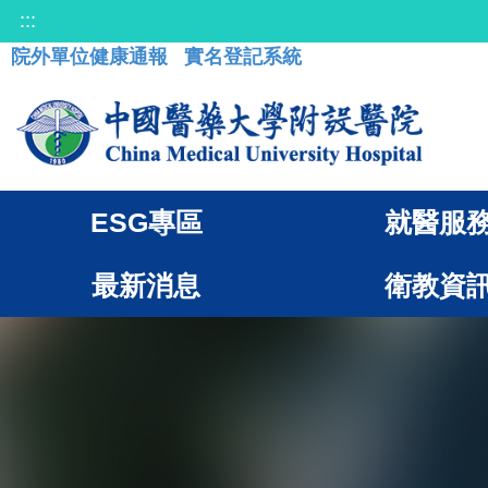
:::
院外單位健康通報
實名登記系統
ESG專區
就醫服
最新消息
衛教資