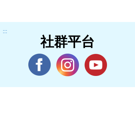
:::
社群平台