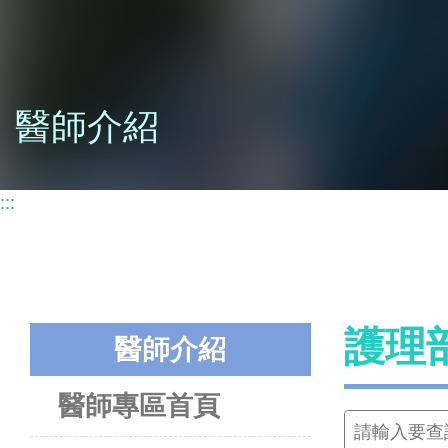
醫師介紹
:::
護理
醫師介紹
醫師專區首頁