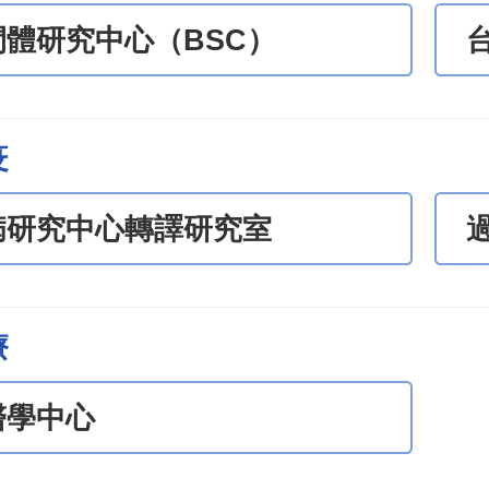
間體研究中心（BSC）
疫
病研究中心轉譯研究室
療
醫學中心