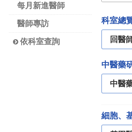
每月新進醫師
科室總
醫師專訪
回醫
依科室查詢
中醫藥
中醫
細胞、