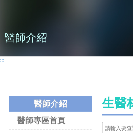
醫師介紹
:::
生醫
醫師介紹
醫師專區首頁