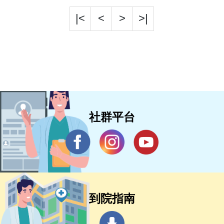
|<
<
>
>|
社群平台
到院指南