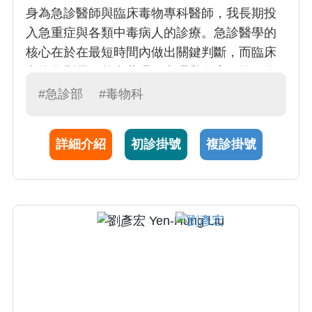
身為急診醫師與臨床毒物專科醫師，我長期投
入急重症與各類中毒病人的診療。急診醫學的
核心在於在最短時間內做出關鍵判斷，而臨床
毒物學則需要整合藥理、毒理與臨床經驗，為
患者提供精準且即時的治療。 在臨床工作之
#急診部
#毒物科
外，我亦致力於毒物學研究與醫學教育，希望
透過研究提升中毒治療的科學證據，並培養更
詳細介紹
初診掛號
複診掛號
多具備毒物專長的醫師，讓患者在面對突發中
毒或危急情況時，都能獲得最專業且即時的醫
療照護。