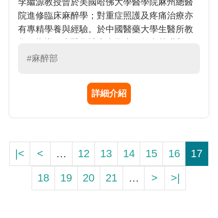
李繼源教授曾於美國哈佛大學醫學院麻州總醫
院進修臨床麻醉學；對重症照護及疼痛治療亦
有專精學養與經驗。於中國醫藥大學生醫所教
學及指導臨床醫學博士班學生，整合基礎與臨
床轉譯醫學研究，對腎臟及心血管疾病之細胞
#麻醉部
及分子致病機制有深入的創新探討。
詳細介紹
|<
<
…
12
13
14
15
16
17
18
19
20
21
…
>
>|