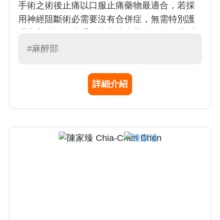
手術之術後止痛以口服止痛藥物最適合，若採
用神經阻斷術必需要沒有合併症，無需特別護
理之方法。住院手術病患止痛藥物可採用注射
法給予 。 鄭醫師在 1) 本院婦科﹑產科﹑小兒
#麻醉部
心臟外科麻醉專業業務；2) 支援其他麻醉次專
業分科新生兒麻醉作業；3) 支援本院小兒急救
詳細介紹
﹑小兒部相關業務及重症醫療作業等都有豐富
的經驗