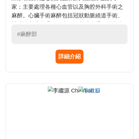
家；主要處理各種心血管以及胸腔外科手術之
麻醉。心臟手術麻醉包括冠狀動脈繞道手術、
瓣膜性心臟病手術、先天性心臟病手術等之麻
醉。胸腔手術麻醉則包括了胸腔腫瘤手術、食
#麻醉部
道疾病手術等之麻醉。陳醫師在心臟胸腔麻醉
未來工作強調：改善病人運送過程之安全與照
詳細介紹
護之整體性、提昇體外心肺循環之臨床工作品
質、 加強與加護病房之合作、全方位提升醫療
品質