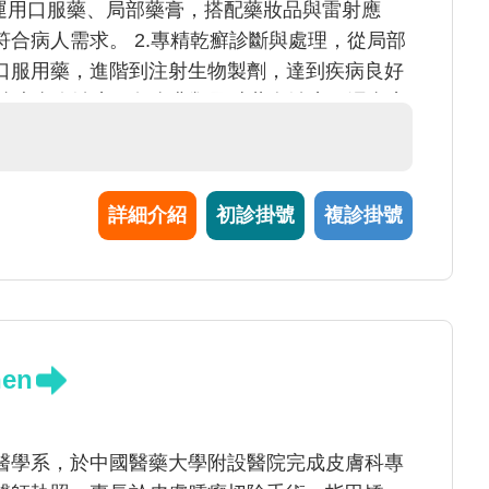
，運用口服藥、局部藥膏，搭配藥妝品與雷射應
合病人需求。 2.專精乾癬診斷與處理，從局部
口服用藥，進階到注射生物製劑，達到疾病良好
位性皮膚炎治療，包含非類固醇藥膏治療，濕膚療
法，特別是對於反覆發作難以控制的患者，施打
4..擅長於白斑治療，從輕微到廣泛罹病狀況，選
照光治療（傳統窄波紫外線B光與308nm準分
詳細介紹
初診掛號
複診掛號
化碳飛梭雷射治療，加強外用藥膏與光照深度的
置，以微侵入性指甲矯正支撐器治療，提供病人有
式。 6.擅長各式斑點分析，提供適合的雷射美
en
醫學系，於中國醫藥大學附設醫院完成皮膚科專