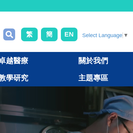
繁
簡
EN
Select Language
▼
卓越醫療
關於我們
教學研究
主題專區