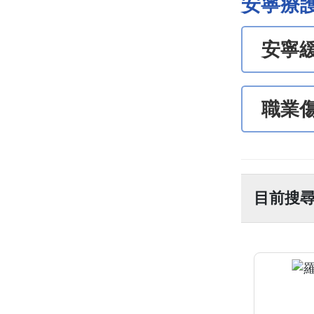
安寧療
安寧
職業
目前搜