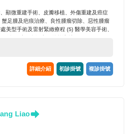
手術、顯微重建手術、皮瓣移植、外傷重建及癌症
外科：蟹足腫及疤痕治療、良性腫瘤切除、惡性腫瘤
 私密處美型手術及雷射緊緻療程 (5) 醫學美容手術、
、狐臭、腋下多汗症、微整注射
詳細介紹
初診掛號
複診掛號
ng Liao