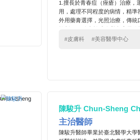
1.擅長於青春痘（痤瘡）治療
用，處理不同程度的病情，精準符
外用藥膏選擇，光照治療，傳統
控制。 3.致力於成人與兒童異
法，系統性免疫調節劑與照光療
#皮膚科
#美容醫學中心
生物製劑注射，予以長期穩定。 
擇局部與系統性免疫調節劑，搭配
子光），頑固性病情則輔以二氧
效果。 5.專精於嵌甲與捲甲處
別於傳統侵入性指甲拔除手術的方
容治療（包含最新皮秒雷射）。
陳駿升 Chun-Sheng Ch
主治醫師
陳駿升醫師畢業於臺北醫學大學