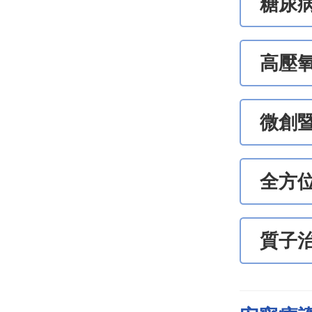
糖尿
高壓
微創
全方
質子