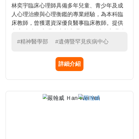
林奕宇臨床心理師具備多年兒童、青少年及成
人心理治療與心理衡鑑的專業經驗，為本科臨
床教師，曾獲選資深優良醫事臨床教師。提供
兒童/青少年心理治療與心理衡鑑、成人心理治
療與心理衡鑑。專長為心理動力心理治療、兒
#精神醫學部
#遺傳暨罕見疾病中心
童遊戲治療、父母諮詢。心理師態度親切，致
力於提供專業、保密、彈性及個別化的心理服
詳細介紹
務，秉持理解與支持的理念，陪伴個案進行自
我探索與成長。