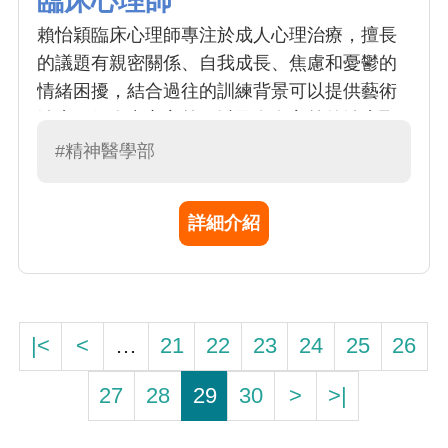
臨床心理師
賴怡穎臨床心理師專注於成人心理治療，擅長
的議題有親密關係、自我成長、焦慮和憂鬱的
情緒困擾，結合過往的訓練背景可以提供藝術
治療、個人中心主義，以及存在主義的治療取
向，為個案提供有溫度的聆聽和心理支持。在
#精神醫學部
院內的業務有門診心理衡鑑、個別心理治療、
病房團體和病房業務。目前為台灣存在催眠治
詳細介紹
療學會的會員，正在接受相關教育及受訓。
|<
<
…
21
22
23
24
25
26
27
28
29
30
>
>|