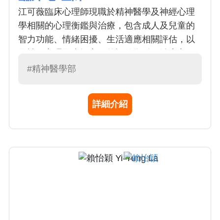
江可薇臨床心理師現職於精神醫學及神經心理
學相關的心理衡鑑與治療，包含成人及兒童的
智力功能、情緒困擾、生活適應相關評估，以
及神經心理及失智方面的評估衡鑑；治療方面
則依據病人需求提供個別化且折衷的心理治
#精神醫學部
療、團體心理治療、社區心理健康相關服務及
講座等。另有進行精神醫學及神經心理學臨床
詳細介紹
研究，並曾發表國外期刊論文，相關研究結果
可參考下方學術研討相關連結。