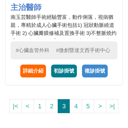
主治醫師
南玉芸醫師手術經驗豐富，動作俐落，視病猶
親，專精於成人心臟手術包括1) 冠狀動脈繞道
手術 2) 心臟瓣膜修補及置換手術 3)不整脈燒灼
手術，以及主動脈手術包括 1)主動脈瘤 2) 主動
脈剝離及 3)主動脈支架置放手術。
#心臟血管外科
#微創暨達文西手術中心
詳細介紹
初診掛號
複診掛號
|<
<
1
2
3
4
5
>
>|