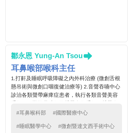
鄒永恩 Yung-An Tsou
耳鼻喉部喉科主任
1.打鼾及睡眠呼吸障礙之內外科治療 (微創舌根
懸吊術與微創口咽復健治療等) 2.音聲吞嚥中心
診治各類聲帶麻痺症患者，執行各類音聲美容
手術，甲狀軟骨成行及聲帶內收手術，聲帶自
體脂肪注射與玻尿酸注射手術 3.達文西機械臂
#耳鼻喉科部
#國際醫療中心
手術睡眠呼吸中止症，達文西機械臂手術口咽
#睡眠醫學中心
#微創暨達文西手術中心
腫瘤切除及相關手術 4.鼻部疾病(鼻息肉症、鼻