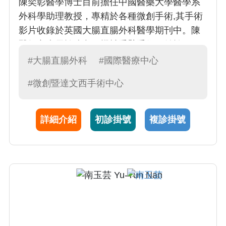
陳奕彰醫學博士目前擔任中國醫藥大學醫學系
外科學助理教授，專精於各種微創手術,其手術
影片收錄於英國大腸直腸外科醫學期刊中。陳
醫師亦專長於達文西機械手臂手術，並於2024
年發表了達文西手術相關論文，該論文刊登於
#大腸直腸外科
#國際醫療中心
美國微創醫學雜誌,同年也受邀至美國醫學年會
#微創暨達文西手術中心
進行演講。於2025年榮獲擔任中華民國大腸直
腸外科醫學會達文西手術指導教師。平日裡，
他以愛心與同理心對待病人及其家屬，並曾多
詳細介紹
初診掛號
複診掛號
次獲得本院優良醫師與親善大使的殊榮。