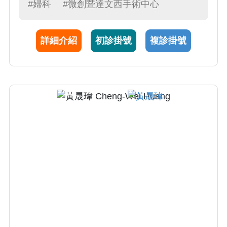
（National Cancer Institute）進修，持續自我
#婦科
#微創暨達文西手術中心
成長，期待用專業，守護照顧病人。黃醫師用
心細心，態度爽朗，是年輕又值得信賴的好醫
詳細介紹
初診掛號
複診掛號
師。