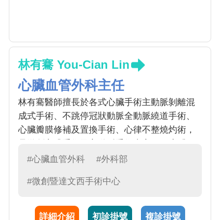
林有騫 You-Cian Lin
心臟血管外科主任
林有騫醫師擅長於各式心臟手術主動脈剝離混
成式手術、不跳停冠狀動脈全動脈繞道手術、
心臟瓣膜修補及置換手術、心律不整燒灼術，
是微創心臟手術及主動脈手術專家。 1.心臟：
微創及達文西開心手術、不跳停冠狀動脈全動
#心臟血管外科
#外科部
脈繞道手術、瓣膜修補手術、心律不整手術 2.
#微創暨達文西手術中心
主動脈支架：主動脈剝微創支架手術、主動脈
剝離混成式手術、胸腹主動脈瘤微創支架手術
3.心臟移植及心臟輔助器裝手術
詳細介紹
初診掛號
複診掛號