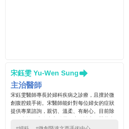
宋鈺雯 Yu-Wen Sung
主治醫師
宋鈺雯醫師專長於婦科疾病之診療，且擅於微
創腹腔鏡手術。宋醫師能針對每位婦女的症狀
提供專業諮詢，親切、溫柔、有耐心。目前除
了致力於婦癌次專之發展，也攻讀中國醫藥大
學生醫所博士班，透過醫學研究，造福更多病
#婦科
#微創暨達文西手術中心