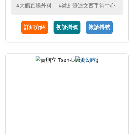
化學治療 (PIPAC)」手術認證，為追求對困難
#大腸直腸外科
#微創暨達文西手術中心
切除的複雜性腫瘤的手術治療，於2024年赴澳
洲師承國際骨盆腫瘤大師Michael Solomon以及
詳細介紹
初診掛號
複診掛號
後腹腔腫瘤專家Peter Lee，以期帶給病患更完
善的手術治療與技術。面對急重症沉穩細心，
對病人及家屬有耐心及同理心，並注重醫病之
間的溝通及決策，制定最適合病患之治療計
畫，曾獲選醫院親善楷模醫師代表