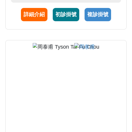
炎、鼻竇炎、鼻中隔彎曲等)之診療以及鼻竇導
航內視鏡手術，並擅長功能性鼻整形等相關手
詳細介紹
初診掛號
複診掛號
術 5.各類軟顎舌根部微小傷口手術、低溫等離
子氣化手術、極低溫電漿手術、睡眠呼吸中止
症及打鼾手術 6.小兒打鼾及睡眠呼吸障礙之內
外科治療 7.打鼾及睡眠呼吸障礙之骨架手術 8.
唾液腺相關手術，擅長執行微創唾液腺內視鏡
檢查與手術