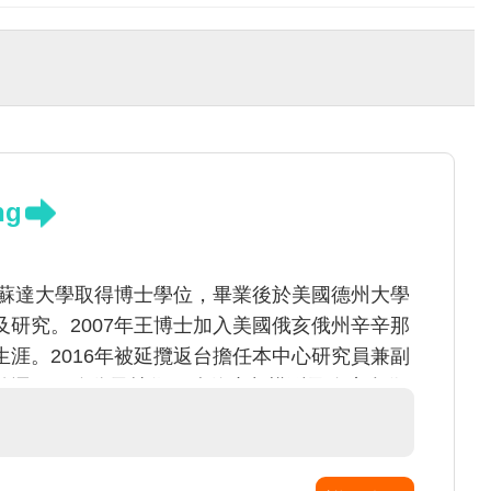
ng
尼蘇達大學取得博士學位，畢業後於美國德州大學
研究。2007年王博士加入美國俄亥俄州辛辛那
涯。2016年被延攬返台擔任本中心研究員兼副
於運用細胞分子技術、遺傳小鼠模型及臨床合作
關的訊息傳導路徑以及腫瘤微環境，進而研究免
頁】
https://scwlab.wordpress.com/