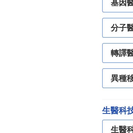
基因醫
分子
轉譯
異種
生醫科
生醫