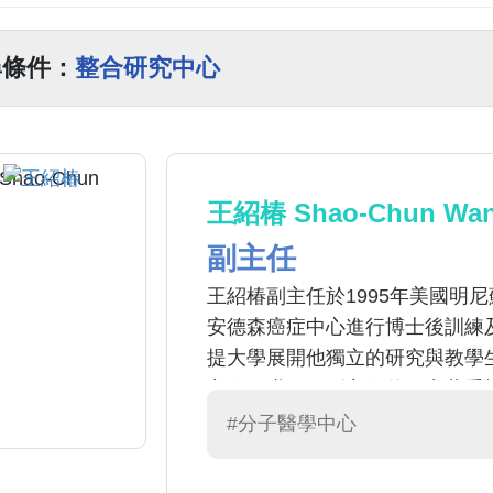
尋條件：
整合研究中心
王紹椿 Shao-Chun Wa
副主任
王紹椿副主任於1995年美國明
安德森癌症中心進行博士後訓練及
提大學展開他獨立的研究與教學生
主任乙職。王副主任的研究著重
來探討癌症發生、轉移及代謝相
#分子醫學中心
疫調控與細胞療法。 【實驗室網