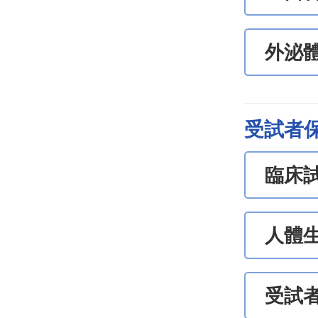
外泌
受試者
臨床
人體
受試