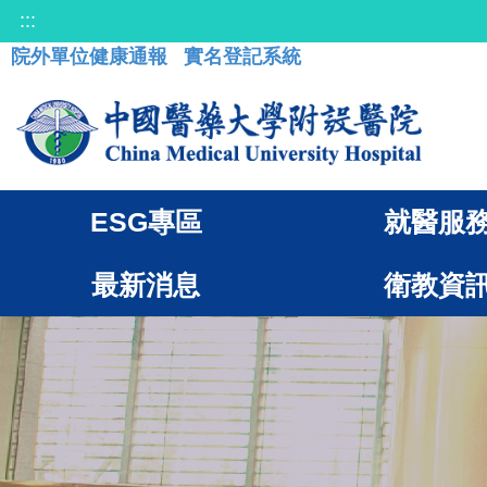
:::
院外單位健康通報
實名登記系統
ESG專區
就醫服
最新消息
衛教資