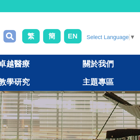
繁
簡
EN
Select Language
▼
卓越醫療
關於我們
教學研究
主題專區