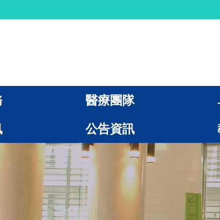
務
醫療團隊
訊
公告資訊