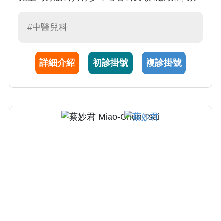
積完整的中西醫整合經驗。專長涵蓋兒童生長
發育、早期療育、過敏性疾病、肥胖與青春期
#中醫兒科
相關問題，同時亦接受婦科、皮膚科及雷射針
灸專家醫師訓練。 臨床上，潘醫師以親切耐
詳細介紹
初診掛號
複診掛號
心、細心溝通著稱，擅長運用中藥、針灸、低
能量雷射針灸與小兒推拿，搭配飲食與生活作
息指導，幫助孩子改善體質、健康成長，並獲
得眾多家長的信賴與推薦。