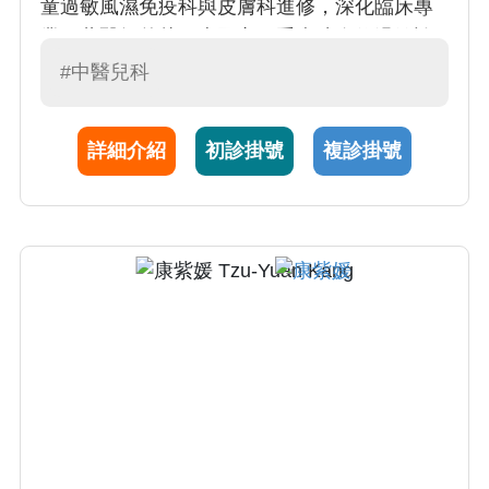
童過敏風濕免疫科與皮膚科進修，深化臨床專
業。蔡醫師曾赴日本國立三重病院進修過敏診
斷，並參與亞太過敏氣喘與臨床免疫年會、日
#中醫兒科
本小兒皮膚年會及臺日韓兒童過敏論壇等國際
會議，多次於臺灣兒科醫學會發表口頭報告。
詳細介紹
初診掛號
複診掛號
未來將聚焦兒童過敏與皮膚疾病的整合照護，
運用現代醫學驗證傳統中醫理論，結合中西醫
學，為兒童提供更全面且安全的治療選擇。