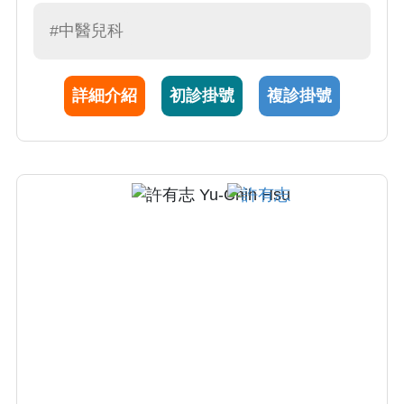
性疾病，及一般兒科疾病。陳醫師看診親切有
耐心，與病患及家屬溝通仔細。曾至南京進修
#中醫兒科
小兒推拿，針對相應疾病提供更多元的治療方
式。
詳細介紹
初診掛號
複診掛號