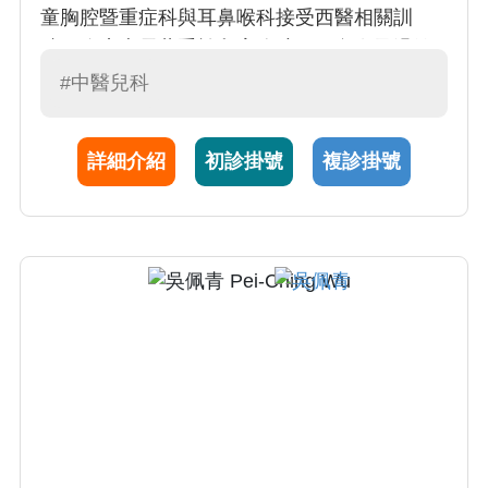
童胸腔暨重症科與耳鼻喉科接受西醫相關訓
練。臨床專長著重於兒童胸腔、耳鼻喉及過敏
性疾病照護。看診親切和善，傾聽小朋友和家
#中醫兒科
長的需求，致力於提供孩子及家庭完善的醫療
服務。
詳細介紹
初診掛號
複診掛號