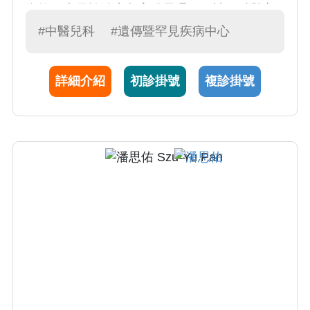
資格，專長於治療兒童發展遲緩、神經科與心
智科疾病。許有志中醫師針對發展遲緩兒童獨
#中醫兒科
#遺傳暨罕見疾病中心
創設計「HATCH療法」(中醫全方位孵化療育計
畫)，透過口服中藥、傳統針灸、雷射針灸、小
詳細介紹
初診掛號
複診掛號
兒推拿、穴位敷貼、中藥藥浴六大中醫治療方
法，提供發展遲緩兒童全方位中醫療育與照
護。許有志中醫師也擔任國民健康署「罕見疾
病照護計畫」的協同主持人之一，透過將中醫
療法加入罕見疾病孩童的照護中，提供罕病孩
童更完整的全人照護。