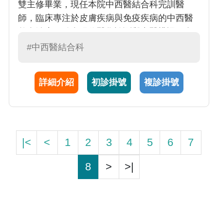
雙主修畢業，現任本院中西醫結合科完訓醫
師，臨床專注於皮膚疾病與免疫疾病的中西醫
整合治療，結合現代醫學診斷與中醫辨證、內
服與外用中藥調理，協助患者從根本改善體
#中西醫結合科
質，改善免疫力；同時關注中醫家庭醫學與社
區常見疾病，提供全人化的中西醫整合健康照
詳細介紹
初診掛號
複診掛號
護。
|<
<
1
2
3
4
5
6
7
8
>
>|