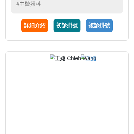
胎、產歷程，也守護孩子健康。顏醫師相信，
#中醫婦科
每個症狀都是身體想說的話，透過中醫體質調
理、生活節奏與身心照護，減少不適、提升生
詳細介紹
初診掛號
複診掛號
活品質。 看的是婦科，照顧的是妳整個人—從
中醫婦科出發，調月經、調體質，也安頓情緒
與靈魂。