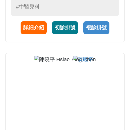
兒童皮膚疾患、兒童生長發育與性早熟、以及
#中醫兒科
兒童體質調理。王婕醫師身為中醫師二寶媽
咪，針對孩童成長過程中的常見不適與生長發
詳細介紹
初診掛號
複診掛號
育，能結合現代醫學與傳統中醫智慧，為您的
孩子打造適合的照護方式。