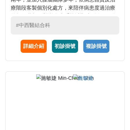
療階段客製個別化處方，來陪伴病患度過治療
的每個階段。 調整免疫系統以期達到陰陽平衡
的健康狀態。 配合西醫復健的治療，加入肌肉
#中西醫結合科
骨骼系統的中醫調養，尤其針對骨質疏鬆、肌
肉質量、體適能、體重調整及骨關節疼痛或活
詳細介紹
初診掛號
複診掛號
動度調整，增強身體機能。