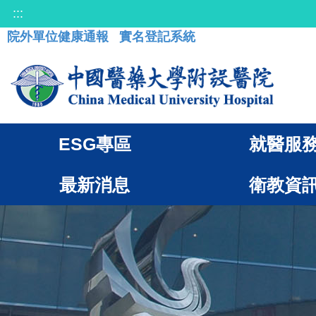
:::
院外單位健康通報
實名登記系統
ESG專區
就醫服
最新消息
衛教資