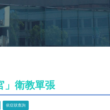
官」衛教單張
依症狀查詢