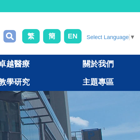
繁
簡
EN
Select Language
▼
卓越醫療
關於我們
教學研究
主題專區