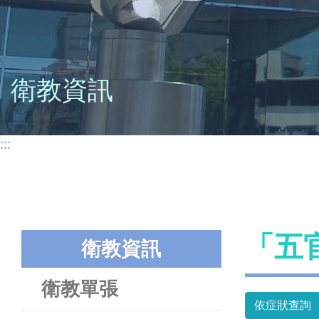
衛教資訊
:::
「五
衛教資訊
衛教單張
依症狀查詢