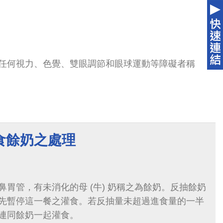
任何視力、色覺、雙眼調節和眼球運動等障礙者稱
食餘奶之處理
胃管，有未消化的母 (牛) 奶稱之為餘奶。反抽餘奶
先暫停這一餐之灌食。若反抽量未超過進食量的一半
連同餘奶一起灌食。