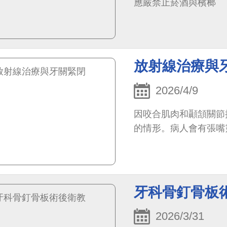
應嚴禁止菸酒與檳榔
放射線治療與
2026/4/9
因咬合肌肉和顳頷關節
的情形。病人會有張嘴
牙科骨釘骨板
2026/3/31