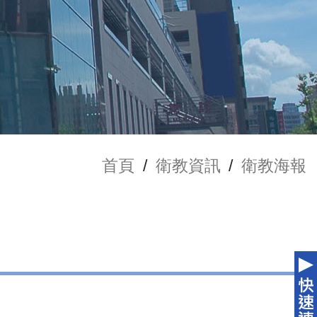
首頁
/
衛教資訊
/
衛教海報