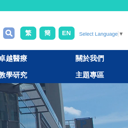
繁
簡
EN
Select Language
▼
卓越醫療
關於我們
教學研究
主題專區