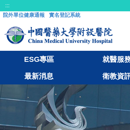
:::
院外單位健康通報
實名登記系統
ESG專區
就醫服
最新消息
衛教資