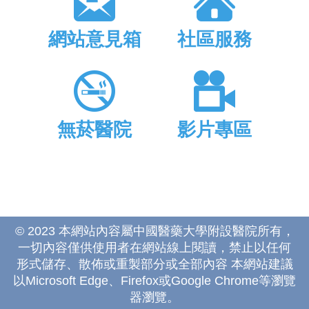
網站意見箱
社區服務
無菸醫院
影片專區
© 2023 本網站內容屬中國醫藥大學附設醫院所有，
一切內容僅供使用者在網站線上閱讀，禁止以任何
形式儲存、散佈或重製部分或全部內容 本網站建議
以Microsoft Edge、Firefox或Google Chrome等瀏覽
器瀏覽。