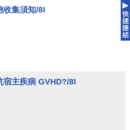
收集須知/8I
主疾病 GVHD?/8I