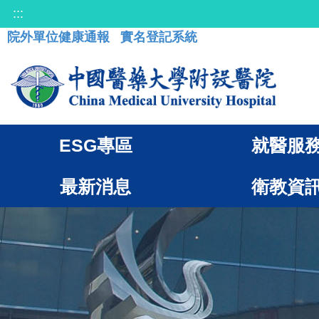
:::
院外單位健康通報
實名登記系統
ESG專區
就醫服
最新消息
衛教資