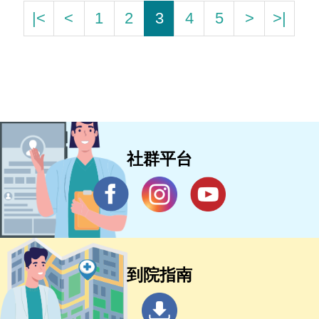
|<
<
1
2
3
4
5
>
>|
社群平台
到院指南