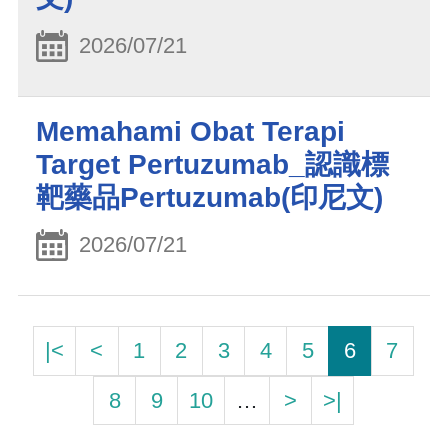
2026/07/21
Memahami Obat Terapi
Target Pertuzumab_認識標
靶藥品Pertuzumab(印尼文)
2026/07/21
|<
<
1
2
3
4
5
6
7
8
9
10
…
>
>|