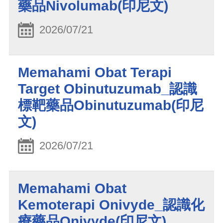
藥品Nivolumab(印尼文)
2026/07/21
Memahami Obat Terapi
Target Obinutuzumab_認識
標靶藥品Obinutuzumab(印尼
文)
2026/07/21
Memahami Obat
Kemoterapi Onivyde_認識化
療藥品Onivyde(印尼文)