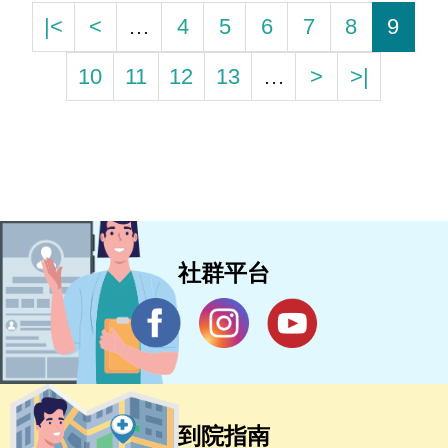
|<
<
…
4
5
6
7
8
9
10
11
12
13
…
>
>|
社群平台
到院指南