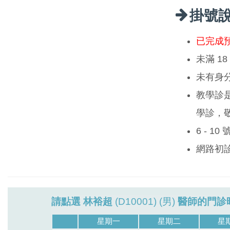
掛號
已完成
未滿 1
未有身
教學診
學診，
6 - 1
網路初