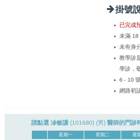
掛號
已完成
未滿 1
未有身
教學診
學診，
6 - 1
網路初