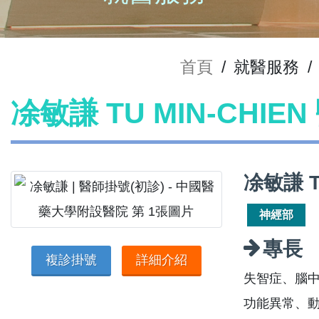
首頁
/
就醫服務
/
凃敏謙 TU MIN-CHIE
凃敏謙 T
神經部
專長
複診掛號
詳細介紹
失智症、腦
功能異常、