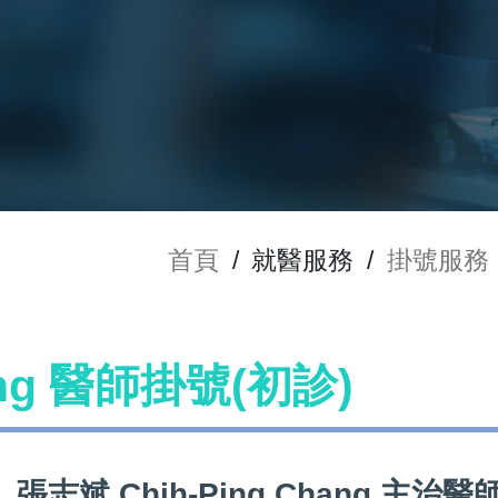
首頁
/
就醫服務
/
掛號服務
ang 醫師掛號(初診)
張志斌 Chih-Ping Chang 主治醫