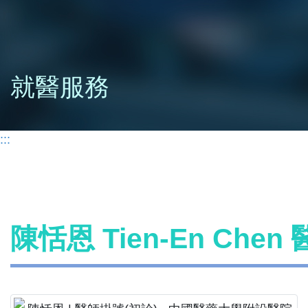
就醫服務
:::
陳恬恩 Tien-En Che