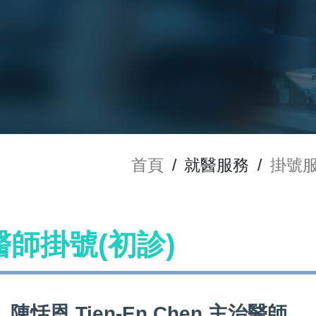
首頁
/
就醫服務
/
掛號
n 醫師掛號(初診)
陳恬恩 Tien-En Chen 主治醫師