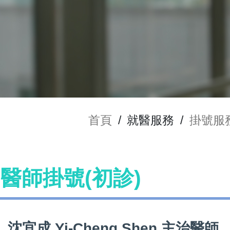
首頁
/
就醫服務
/
掛號服
en 醫師掛號(初診)
沈宜成 Yi-Cheng Shen 主治醫師