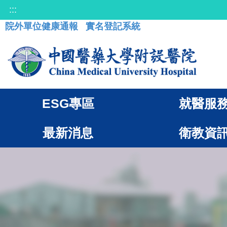
:::
院外單位健康通報
實名登記系統
ESG專區
就醫服
最新消息
衛教資