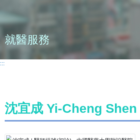
就醫服務
:::
沈宜成 Yi-Cheng Sh