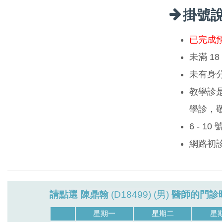
掛號
已完成
未滿 1
未有身
教學診
學診，
6 - 1
網路初