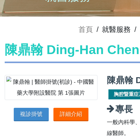
首頁
/
就醫服務
/
陳鼎翰 Ding-Han Ch
陳鼎翰 D
胸腔暨重症
專長
複診掛號
詳細介紹
一般內科學
線醫師。