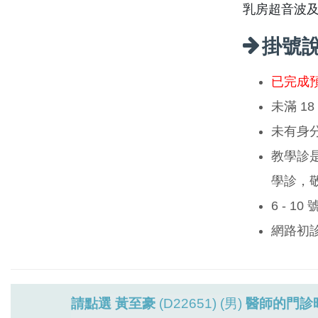
乳房超音波
掛號
已完成
未滿 1
未有身
教學診
學診，
6 - 1
網路初