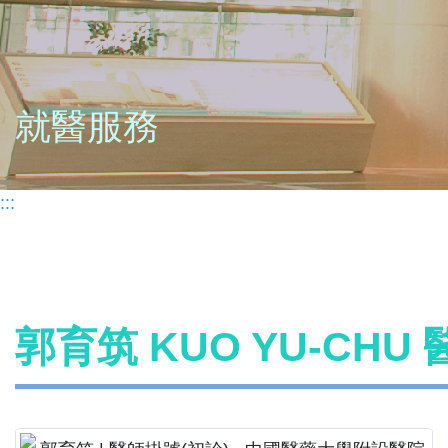
就醫服務
:::
郭育筑 KUO YU-CHU