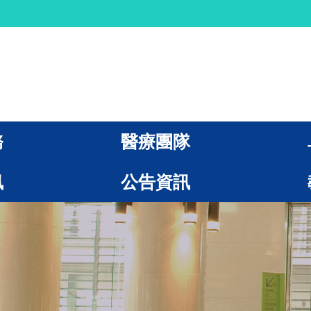
務
醫療團隊
訊
公告資訊