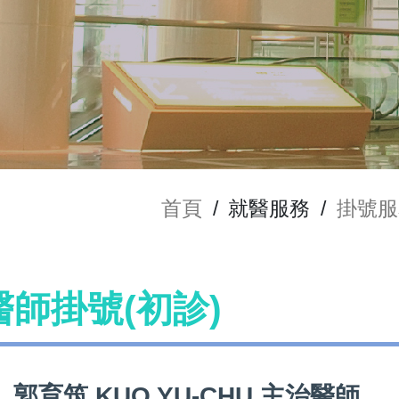
首頁
/
就醫服務
/
掛號服
 醫師掛號(初診)
郭育筑 KUO YU-CHU 主治醫師