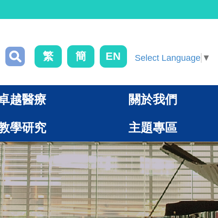
繁
簡
EN
Select Language
▼
卓越醫療
關於我們
教學研究
主題專區