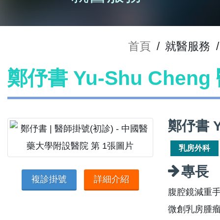
首頁
/
就醫服務
/
鄭伃書 Yu-Shu Chen
鄭伃書 Y
乳房外科
專長
複診掛號
詳細介紹
腹腔鏡減重手
微創乳房腫