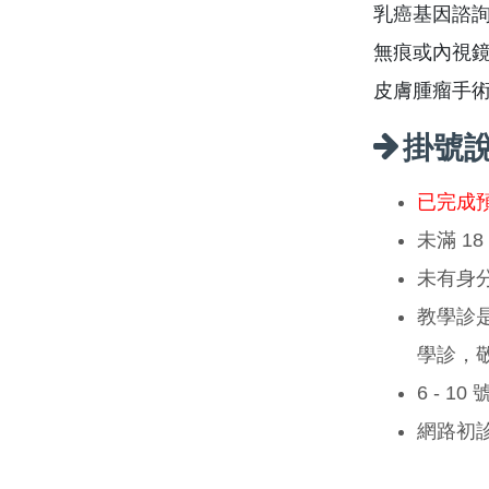
乳癌基因諮
無痕或內視
皮膚腫瘤手
掛號
已完成
未滿 1
未有身
教學診
學診，
6 - 1
網路初