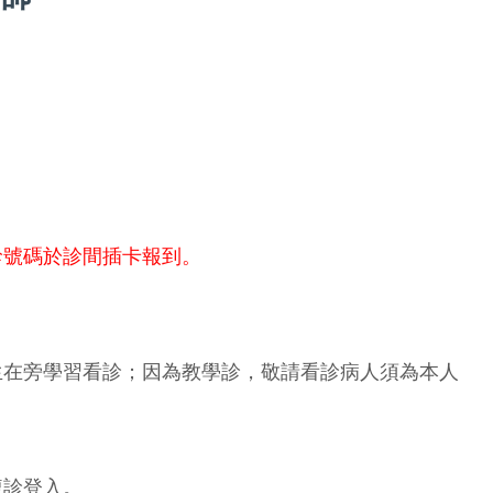
診號碼於診間插卡報到。
生在旁學習看診；因為教學診，敬請看診病人須為本人
複診登入。