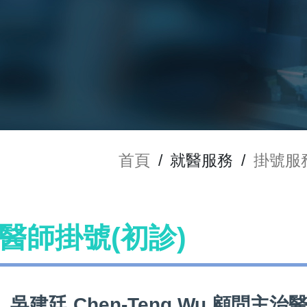
首頁
/
就醫服務
/
掛號服
u 醫師掛號(初診)
吳建廷 Chen-Teng Wu 顧問主治