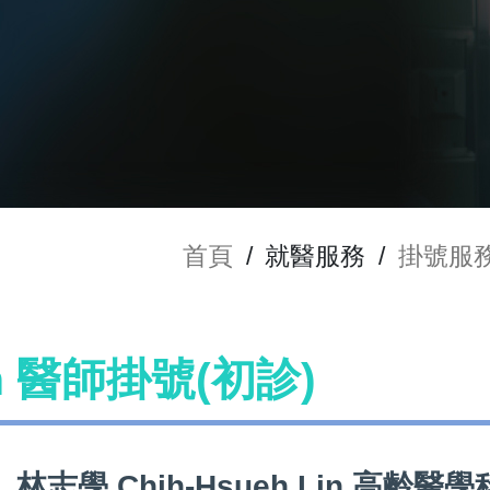
首頁
/
就醫服務
/
掛號服
in 醫師掛號(初診)
林志學 Chih-Hsueh Lin 高齡醫