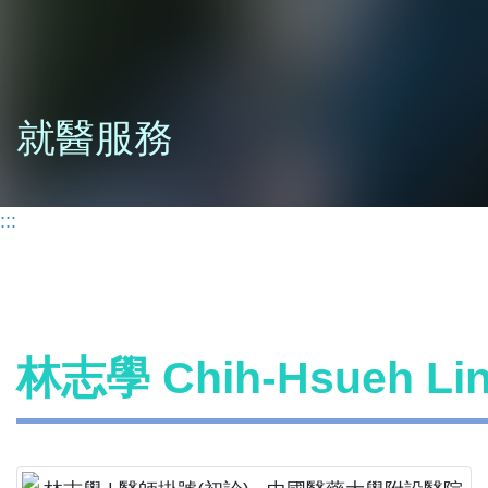
就醫服務
:::
林志學 Chih-Hsueh L