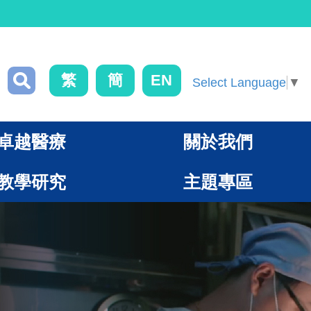
繁
簡
EN
Select Language
▼
卓越醫療
關於我們
教學研究
主題專區