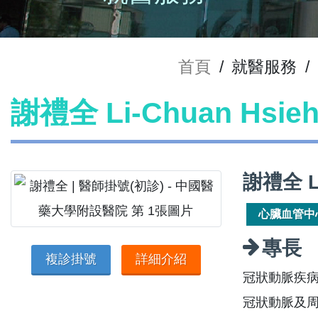
首頁
/
就醫服務
/
謝禮全 Li-Chuan Hsi
謝禮全 L
心臟血管中
專長
複診掛號
詳細介紹
冠狀動脈疾
冠狀動脈及