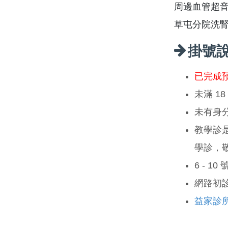
周邊血管超
草屯分院洗腎
掛號
已完成
未滿 1
未有身
教學診
學診，
6 - 1
網路初
益家診