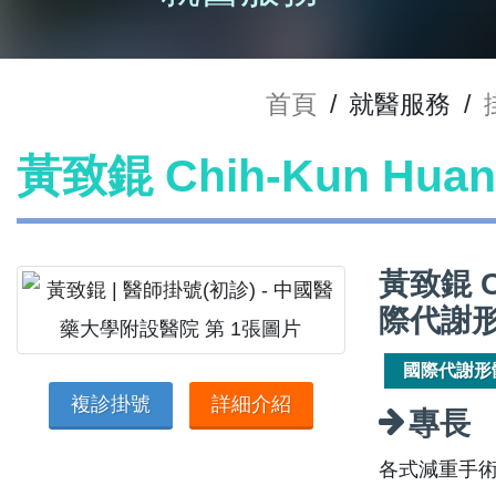
首頁
/
就醫服務
/
黃致錕 Chih-Kun Hu
黃致錕 C
際代謝
國際代謝形
複診掛號
詳細介紹
專長
各式減重手