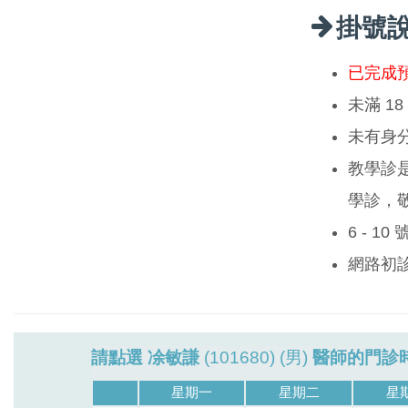
掛號
已完成
未滿 1
未有身
教學診
學診，
6 - 1
網路初