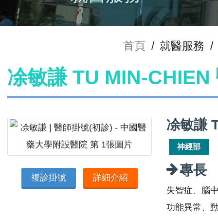
首頁
/
就醫服務
/
凃敏謙 TU MIN-CHIE
凃敏謙 T
神經部
專長
複診掛號
詳細介紹
失智症、腦
功能異常、