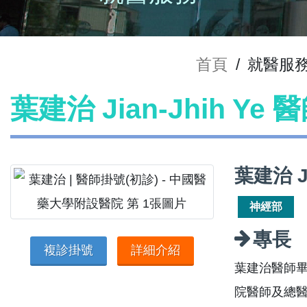
首頁
/
就醫服
葉建治 Jian-Jhih Ye
葉建治 J
神經部
專長
複診掛號
詳細介紹
葉建治醫師
院醫師及總