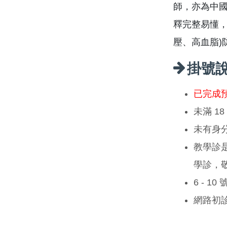
師，亦為中
釋完整易懂，
壓、高血脂)
掛號
已完成
未滿 1
未有身
教學診
學診，
6 - 1
網路初