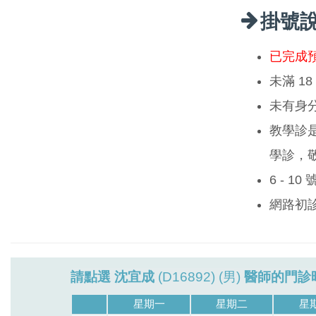
掛號
已完成
未滿 1
未有身
教學診
學診，
6 - 1
網路初