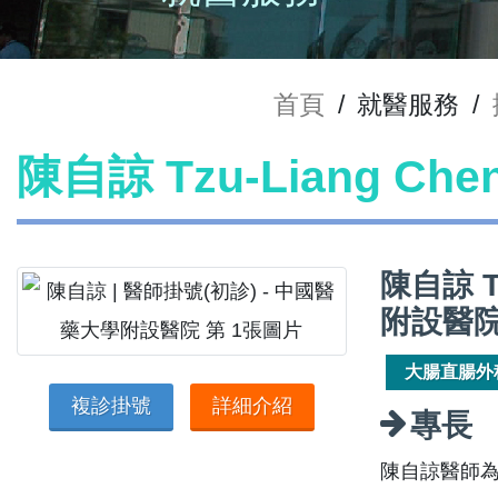
首頁
/
就醫服務
/
陳自諒 Tzu-Liang Ch
陳自諒 T
附設醫院
大腸直腸外
複診掛號
詳細介紹
專長
陳自諒醫師