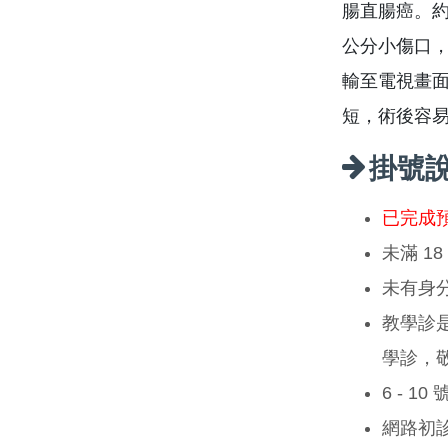
腸直腸癌。約
公分小傷口
輸至電視畫
短，術後容
掛號
已完成
未滿 1
未有身
教學診
學診，
6 - 1
網路初