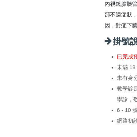
內視鏡膽胰管
部不適症狀
因，對症下
掛號
已完成
未滿 1
未有身
教學診
學診，
6 - 1
網路初