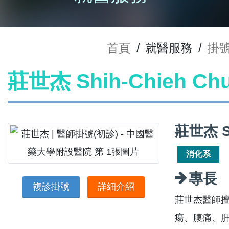
首頁
/
就醫服務
/
掛
莊世杰 Shih-Chieh C
莊世杰 S
消化系
專長
複診掛號
詳細介紹
莊世杰醫師擅
瘍、腹痛、肝