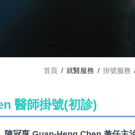
首頁
/
就醫服務
/
掛號服務
hen 醫師掛號(初診)
陳冠亨 Guan-Heng Chen 兼任