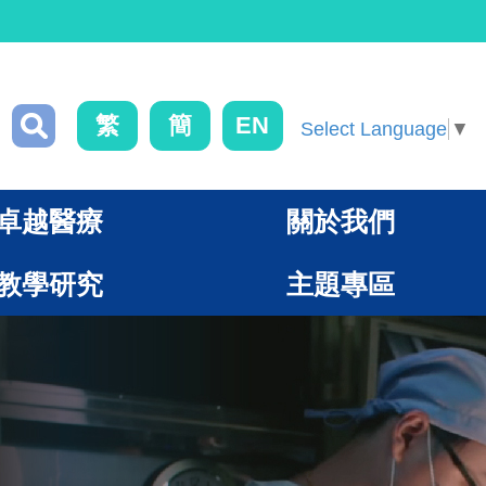
繁
簡
EN
Select Language
▼
卓越醫療
關於我們
教學研究
主題專區