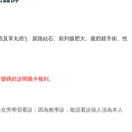
癌及睪丸癌')、尿路結石、前列腺肥大、腹腔鏡手術、性
診號碼於診間插卡報到。
生在旁學習看診；因為教學診，敬請看診病人須為本人