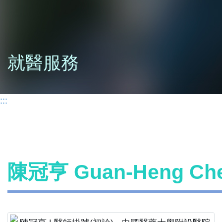
就醫服務
:::
陳冠亨 Guan-Heng C