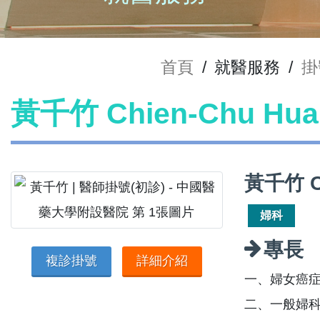
首頁
/
就醫服務
/
掛
黃千竹 Chien-Chu H
黃千竹 C
婦科
專長
複診掛號
詳細介紹
一、婦女癌症
二、一般婦科