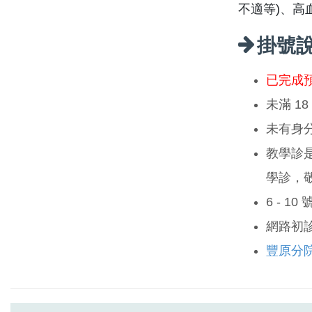
不適等)、高
掛號
已完成
未滿 1
未有身
教學診
學診，
6 - 1
網路初
豐原分