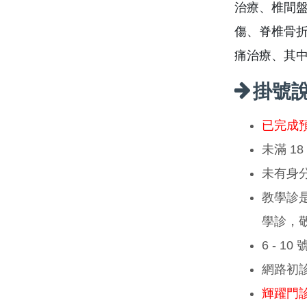
治療、椎間
傷、脊椎骨
痛治療、其
掛號
已完成
未滿 1
未有身
教學診
學診，
6 - 1
網路初
輝躍門