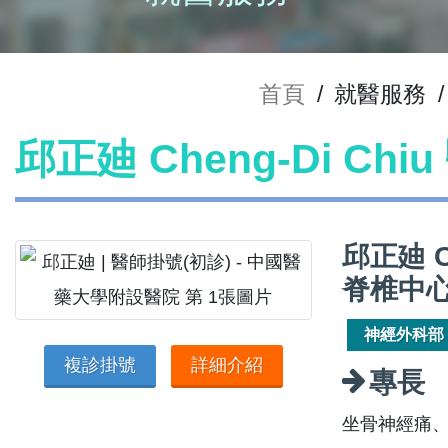
首頁
/
就醫服務
/
邱正廸 Cheng-Di Ch
邱正廸 C
脊椎中
神經外科部
複診掛號
詳細介紹
專長
坐骨神經痛