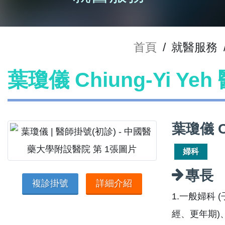
首頁
/
就醫服務
葉瓊儀 Chiung-Yi Ye
葉瓊儀 C
婦科
專長
複診掛號
詳細介紹
1.一般婦科
經、更年期)