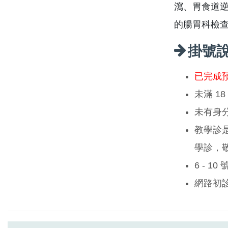
瀉、胃食道
的腸胃科檢
掛號
已完成
未滿 1
未有身
教學診
學診，
6 - 1
網路初