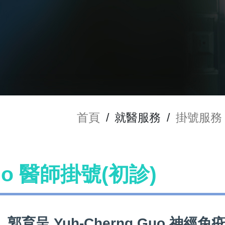
首頁
/
就醫服務
/
掛號服務
Guo 醫師掛號(初診)
郭育呈 Yuh-Cherng Guo 神