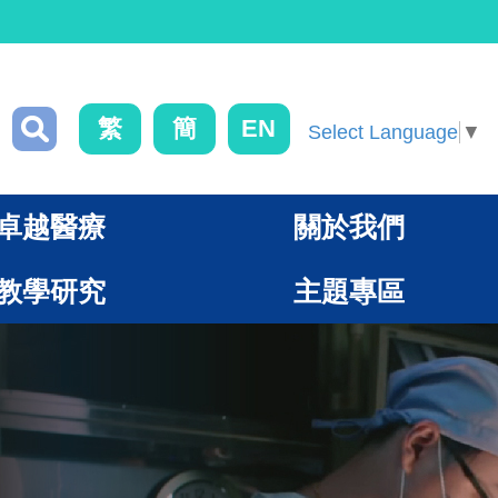
繁
簡
EN
Select Language
▼
卓越醫療
關於我們
教學研究
主題專區