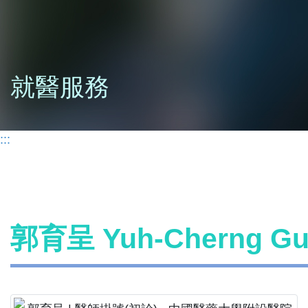
就醫服務
:::
郭育呈 Yuh-Cherng 