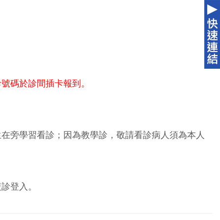
診號碼於診間插卡報到。
生在旁學習看診；因為教學診，敬請看診病人須為本人
複診登入。