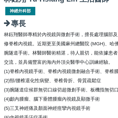
神經外科部
專長
林鈺翔醫師專精於內視鏡與微創手術，擅長處理腦部及
修脊椎內視鏡。近期更至美國麻州總醫院 (MGH)、
腕隧道手術。林醫師醫術精湛，待人親切，能依據患者
交流，並具備豐富的海內外頂尖醫學中心訓練經驗。
(1)脊椎內視鏡手術、脊椎內視鏡微創融合手術、脊椎
(2)頸/腰椎退化性病變、脊椎骨折、骨質疏鬆症
(3)腕隧道症候群無切口線切超微創手術、板機指無切
(4)顱內腫瘤、腦下垂體腫瘤內視鏡及顯微手術
(5)三叉神經痛及顏面神經痙攣內視鏡手術
(6)內視鏡手汗症手術