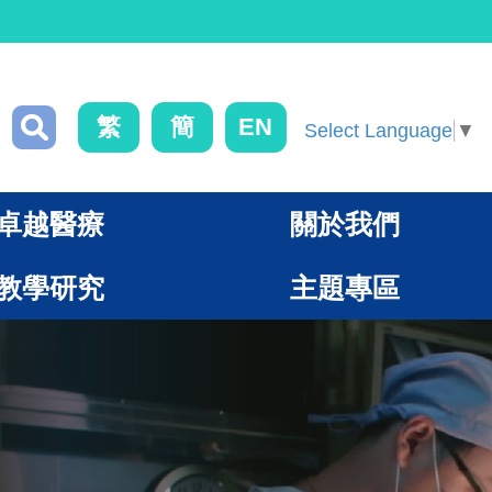
繁
簡
EN
Select Language
▼
卓越醫療
關於我們
教學研究
主題專區