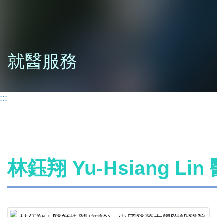
就醫服務
:::
林鈺翔 Yu-Hsiang Li