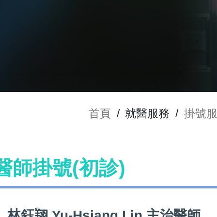
首頁
/
就醫服務
/
掛號
n 醫師掛號(初診)
林鈺翔 Yu-Hsiang Lin 主治醫師