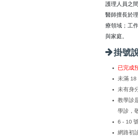
護理人員之
醫師擅長於
療領域；工
與家庭。
掛號
已完成
未滿 1
未有身
教學診
學診，
6 - 1
網路初