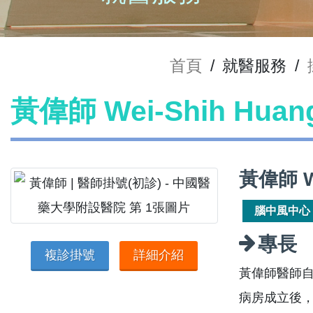
首頁
/
就醫服務
/
黃偉師 Wei-Shih Hu
黃偉師 W
腦中風中心
專長
複診掛號
詳細介紹
黃偉師醫師自
病房成立後