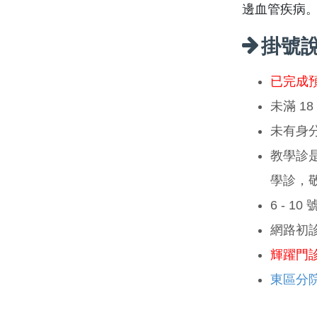
邊血管疾病
掛號
已完成
未滿 1
未有身
教學診
學診，
6 - 1
網路初
輝躍門
東區分