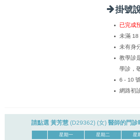
掛號
已完成
未滿 1
未有身
教學診
學診，
6 - 1
網路初