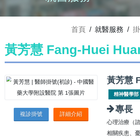
首頁
/
就醫服務
/
掛
黃芳慧 Fang-Huei H
黃芳慧 F
精神醫學部
專長
複診掛號
詳細介紹
心理治療（
相關疾患、