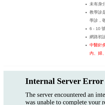
未有身
教學診
學診，
6 - 1
網路初
中醫針
內、婦