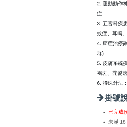
2. 運動動
症
3. 五官科
蚊症、耳鳴
4. 癌症治
群)
5. 皮膚系
褐斑、禿髮
6. 特殊針
掛號
已完成
未滿 1