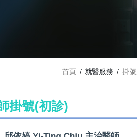
首頁
/
就醫服務
/
掛號
 醫師掛號(初診)
邱依婷 Yi-Ting Chiu 主治醫師