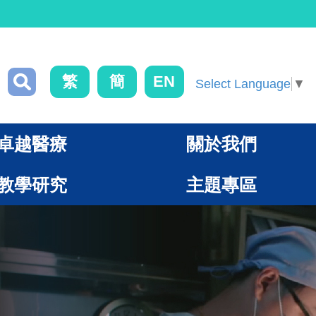
繁
簡
EN
Select Language
▼
卓越醫療
關於我們
教學研究
主題專區