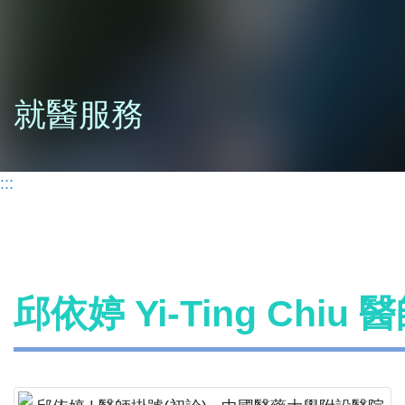
就醫服務
:::
邱依婷 Yi-Ting Chiu