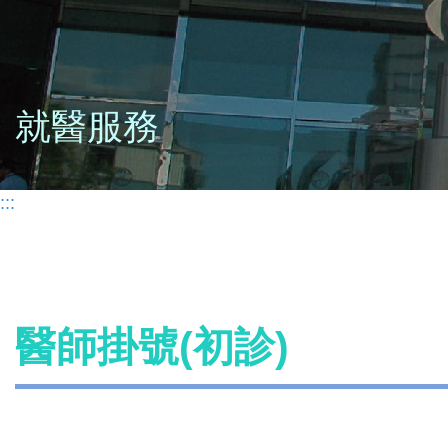
就醫服務
:::
醫師掛號(初診)