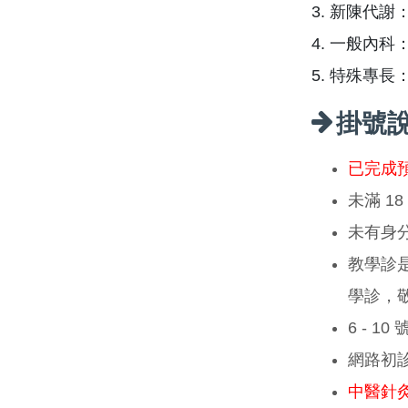
3. 新陳代
4. 一般內
5. 特殊專長
掛號
已完成
未滿 1
未有身
教學診
學診，
6 - 1
網路初
中醫針