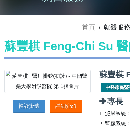
首頁
/
就醫服
蘇豐棋 Feng-Chi Su
蘇豐棋 F
中醫家庭暨
專長
複診掛號
詳細介紹
1. 泌尿系
2. 腎臟系